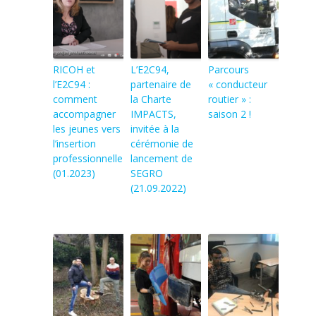
RICOH et
L’E2C94,
Parcours
l’E2C94 :
partenaire de
« conducteur
comment
la Charte
routier » :
accompagner
IMPACTS,
saison 2 !
les jeunes vers
invitée à la
l’insertion
cérémonie de
professionnelle
lancement de
(01.2023)
SEGRO
(21.09.2022)