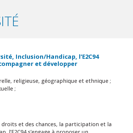
ITÉ
rsité, Inclusion/Handicap, l’E2C94
accompagner et développer
relle, religieuse, géographique et ethnique ;
uelle ;
roits et des chances, la participation et la
ap, l’E2C94 s’engage à proposer un