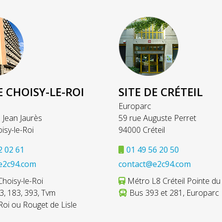
E CHOISY-LE-ROI
SITE DE CRÉTEIL
Europarc
 Jean Jaurès
59 rue Auguste Perret
isy-le-Roi
94000 Créteil
2 02 61
01 49 56 20 50
e2c94.com
contact@e2c94.com
hoisy-le-Roi
Métro L8 Créteil Pointe du
, 183, 393, Tvm
Bus 393 et 281, Europarc
Roi ou Rouget de Lisle