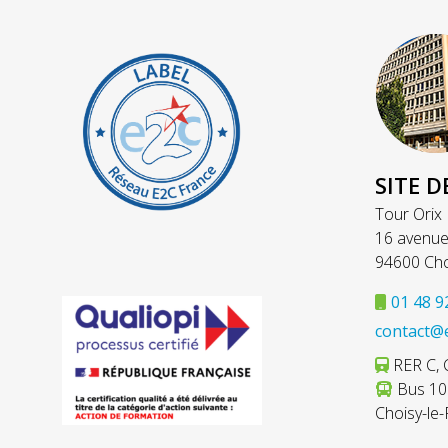
SITE D
Tour Orix
16 avenue
94600 Cho
01 48 9
contact@
RER C, C
Bus 103
Choisy-le-