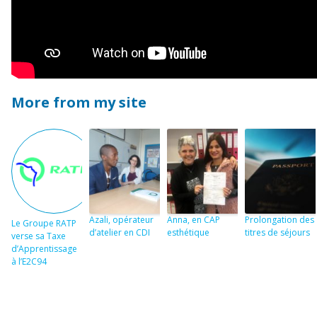
More from my site
Azali, opérateur
Anna, en CAP
Prolongation des
Le Groupe RATP
d’atelier en CDI
esthétique
titres de séjours
verse sa Taxe
d’Apprentissage
à l’E2C94