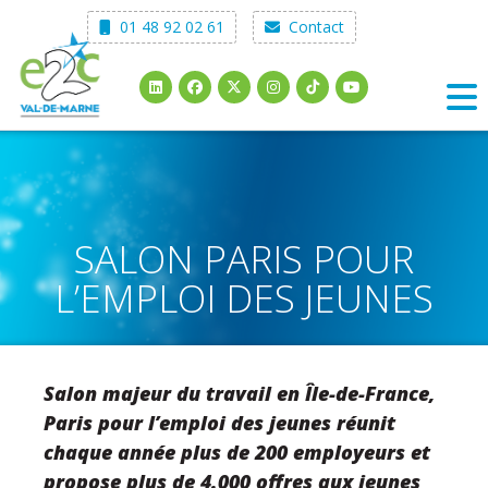
Skip
01 48 92 02 61
Contact
to
content
SALON PARIS POUR
L’EMPLOI DES JEUNES
Salon majeur du travail en Île-de-France,
Paris pour l’emploi des jeunes réunit
chaque année plus de 200 employeurs et
propose plus de 4.000 offres aux jeunes