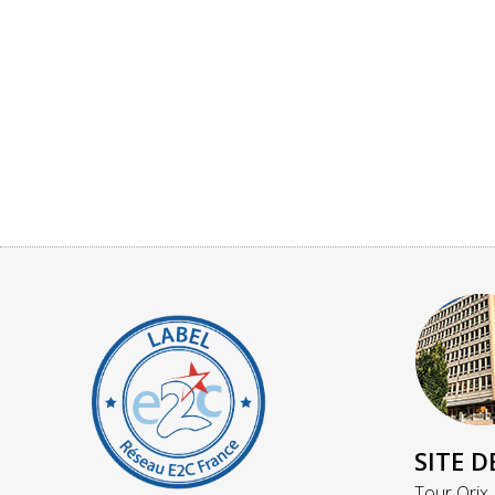
SITE D
Tour Orix