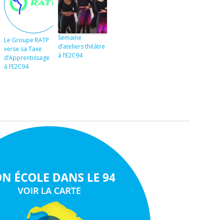
Semaine
Le Groupe RATP
d’ateliers théâtre
verse sa Taxe
à l’E2C94
d’Apprentissage
à l’E2C94