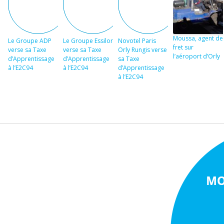
Moussa, agent de
Le Groupe ADP
Le Groupe Essilor
Novotel Paris
fret sur
verse sa Taxe
verse sa Taxe
Orly Rungis verse
l’aéroport d’Orly
d’Apprentissage
d’Apprentissage
sa Taxe
à l’E2C94
à l’E2C94
d’Apprentissage
à l’E2C94