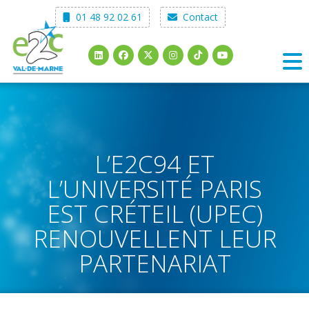
Skip
01 48 92 02 61
Contact
to
content
L’E2C94 ET
L’UNIVERSITÉ PARIS
EST CRÉTEIL (UPEC)
RENOUVELLENT LEUR
PARTENARIAT