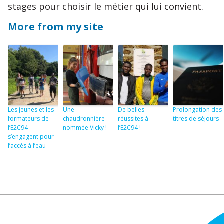
stages pour choisir le métier qui lui convient.
More from my site
Les jeunes et les
Une
De belles
Prolongation des
formateurs de
chaudronnière
réussites à
titres de séjours
l’E2C94
nommée Vicky !
l’E2C94 !
s’engagent pour
l’accès à l’eau