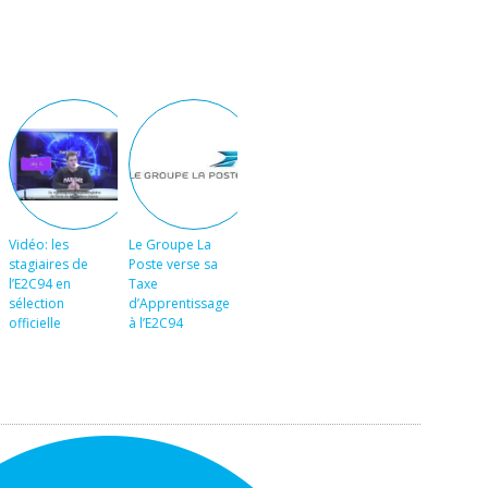
Vidéo: les
Le Groupe La
stagiaires de
Poste verse sa
l’E2C94 en
Taxe
sélection
d’Apprentissage
officielle
à l’E2C94