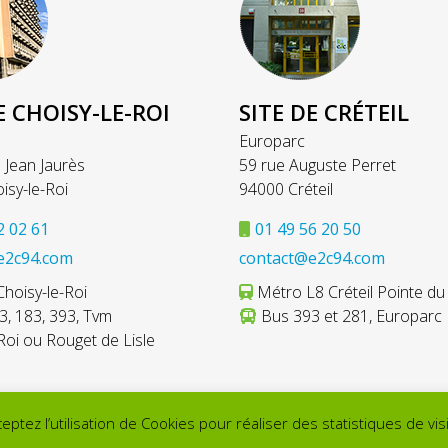
E CHOISY-LE-ROI
SITE DE CRÉTEIL
Europarc
 Jean Jaurès
59 rue Auguste Perret
isy-le-Roi
94000 Créteil
2 02 61
01 49 56 20 50
e2c94.com
contact@e2c94.com
hoisy-le-Roi
Métro L8 Créteil Pointe du
, 183, 393, Tvm
Bus 393 et 281, Europarc
Roi ou Rouget de Lisle
ptez l’utilisation de Cookies pour réaliser des statistiques de visit