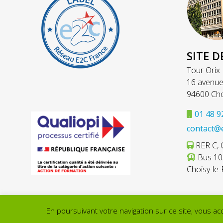
SITE D
Tour Orix
16 avenue
94600 Cho
01 48 9
contact@
RER C, C
Bus 103
Choisy-le-
En poursuivant votre navigation sur ce site, vous acce