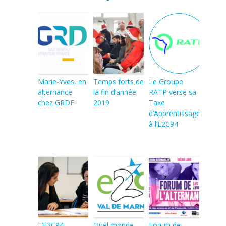
Marie-Yves, en
Temps forts de
Le Groupe
alternance
la fin d’année
RATP verse sa
chez GRDF
2019
Taxe
d’Apprentissage
à l’E2C94
L’E2C94
Quel monde
Forum de