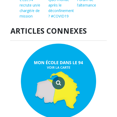
recrute un/e
après le
l’alternance
chargé/e de
déconfinement
mission
? #COVID19
ARTICLES CONNEXES