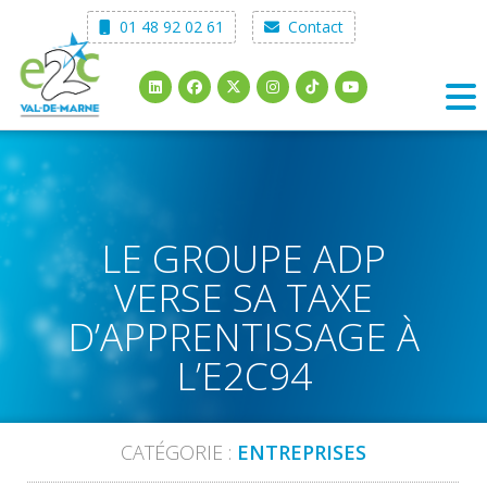
Skip
01 48 92 02 61
Contact
to
content
LE GROUPE ADP
VERSE SA TAXE
D’APPRENTISSAGE À
L’E2C94
CATÉGORIE :
ENTREPRISES