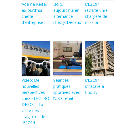
Adama Keïta,
Bolo,
L’E2C94
aujourd’hui
aujourd’hui en
recrute un/e
cheffe
alternance
chargé/e de
d’entreprise !
chez JCDecaux
mission
Vidéo: De
Séances
L’E2C94
nouvelles
pratiques
s’installe à
perspectives
sportives avec
Choisy !
chez ELECTRO
l’US Créteil
DEPOT : La
visite des
stagiaires de
l’E2C94