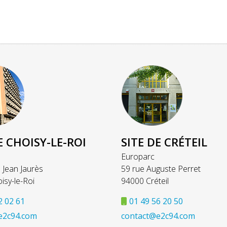
E CHOISY-LE-ROI
SITE DE CRÉTEIL
Europarc
 Jean Jaurès
59 rue Auguste Perret
isy-le-Roi
94000 Créteil
2 02 61
01 49 56 20 50
e2c94.com
contact@e2c94.com