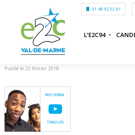
Skip
01 48 92 02 61
to
content
L’E2C94
CAND
Publié le 22 février 2018