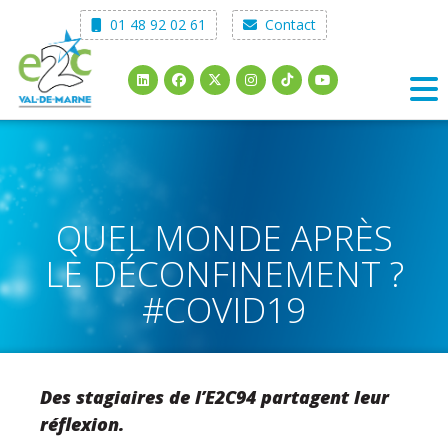
Skip
01 48 92 02 61
Contact
to
content
QUEL MONDE APRÈS
LE DÉCONFINEMENT ?
#COVID19
Des stagiaires de l’E2C94 partagent leur
réflexion.