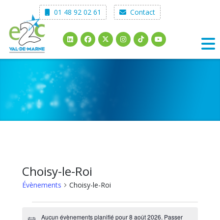
Skip
01 48 92 02 61
Contact
to
content
Choisy-le-Roi
Évènements
Choisy-le-Roi
Évènements
Aucun évènements planifié pour 8 août 2026. Passer