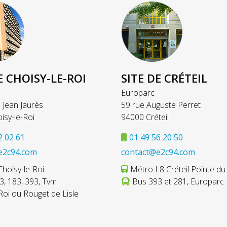
E CHOISY-LE-ROI
SITE DE CRÉTEIL
Europarc
 Jean Jaurès
59 rue Auguste Perret
isy-le-Roi
94000 Créteil
2 02 61
01 49 56 20 50
e2c94.com
contact@e2c94.com
hoisy-le-Roi
Métro L8 Créteil Pointe du
, 183, 393, Tvm
Bus 393 et 281, Europarc
Roi ou Rouget de Lisle