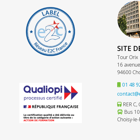
SITE D
Tour Orix
16 avenue
94600 Cho
01 48 9
contact@
RER C, C
Bus 103
Choisy-le-