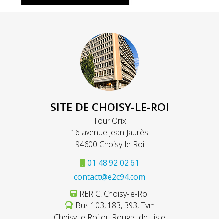
SITE DE CHOISY-LE-ROI
Tour Orix
16 avenue Jean Jaurès
94600 Choisy-le-Roi
01 48 92 02 61
contact@e2c94.com
RER C, Choisy-le-Roi
Bus 103, 183, 393, Tvm
Choisy-le-Roi ou Rouget de Lisle