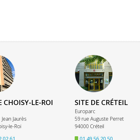
E CHOISY-LE-ROI
SITE DE CRÉTEIL
Europarc
 Jean Jaurès
59 rue Auguste Perret
isy-le-Roi
94000 Créteil
2 02 61
01 49 56 20 50