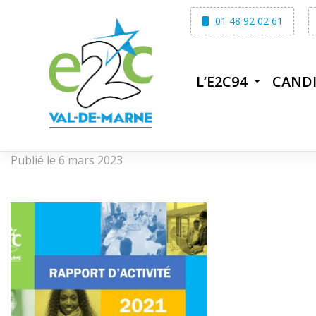
Skip
01 48 92 02 61
to
content
L’E2C94
CAND
Publié le 6 mars 2023