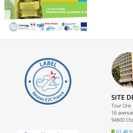
SITE D
Tour Orix
16 avenue
94600 Cho
01 48 9