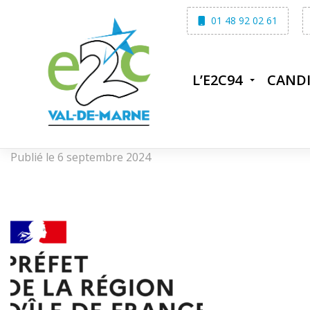
Skip
01 48 92 02 61
to
content
L’E2C94
CAND
Publié le 6 septembre 2024