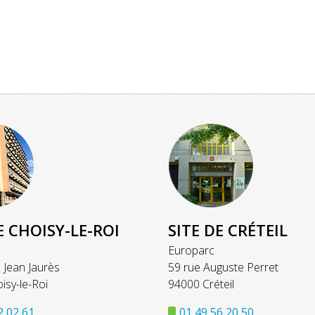
E CHOISY-LE-ROI
SITE DE CRÉTEIL
Europarc
 Jean Jaurès
59 rue Auguste Perret
isy-le-Roi
94000 Créteil
2 02 61
01 49 56 20 50