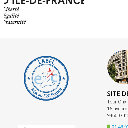
SITE D
Tour Orix
16 avenue
94600 Cho
01 48 9