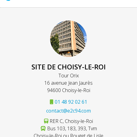
SITE DE CHOISY-LE-ROI
Tour Orix
16 avenue Jean Jaurès
94600 Choisy-le-Roi
01 48 92 02 61
contact@e2c94.com
RER C, Choisy-le-Roi
Bus 103, 183, 393, Tvm
Choisy-le-Roi ou Rouget de Lisle