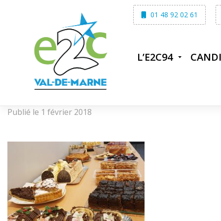
Skip
01 48 92 02 61
to
content
L’E2C94
CAND
Publié le 1 février 2018