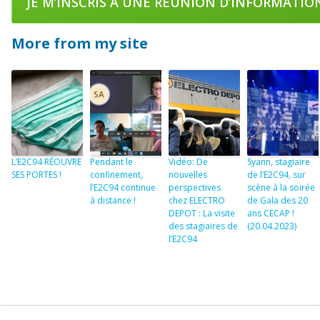
JE M’INSCRIS À UNE RÉUNION D’INFORMATIO
More from my site
L’E2C94 RÉOUVRE
Pendant le
Vidéo: De
Syann, stagiaire
SES PORTES !
confinement,
nouvelles
de l’E2C94, sur
l’E2C94 continue
perspectives
scène à la soirée
à distance !
chez ELECTRO
de Gala des 20
DEPOT : La visite
ans CECAP !
des stagiaires de
(20.04.2023)
l’E2C94