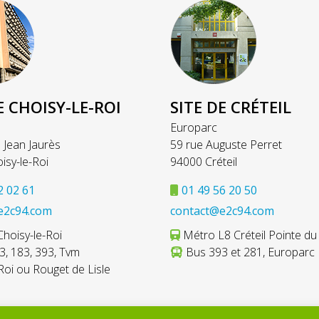
E CHOISY-LE-ROI
SITE DE CRÉTEIL
Europarc
 Jean Jaurès
59 rue Auguste Perret
isy-le-Roi
94000 Créteil
2 02 61
01 49 56 20 50
e2c94.com
contact@e2c94.com
hoisy-le-Roi
Métro L8 Créteil Pointe du
, 183, 393, Tvm
Bus 393 et 281, Europarc
Roi ou Rouget de Lisle