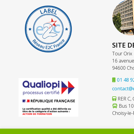
SITE D
Tour Orix
16 avenue
94600 Cho
01 48 9
contact@
RER C, C
Bus 103
Choisy-le-