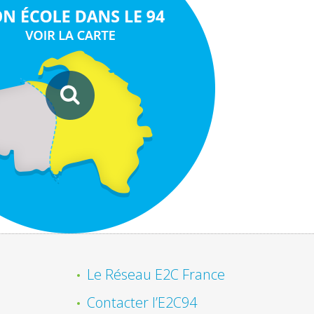
Le Réseau E2C France
Contacter l’E2C94