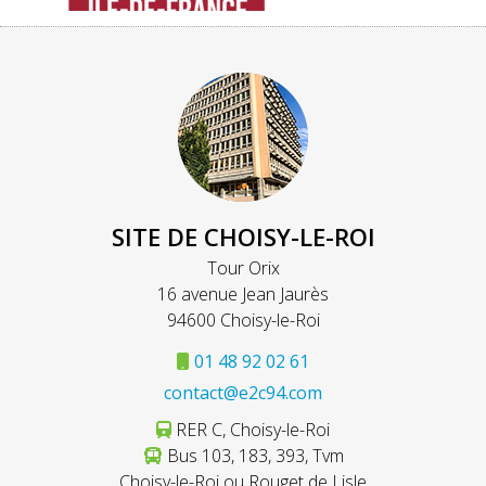
SITE DE CHOISY-LE-ROI
Tour Orix
16 avenue Jean Jaurès
94600 Choisy-le-Roi
01 48 92 02 61
contact@e2c94.com
RER C, Choisy-le-Roi
Bus 103, 183, 393, Tvm
Choisy-le-Roi ou Rouget de Lisle