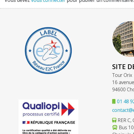
SITE D
Tour Orix
16 avenue
94600 Cho
01 48 9
contact@
RER C, C
Bus 103