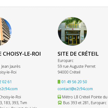
E CHOISY-LE-ROI
SITE DE CRÉTEIL
Europarc
 Jean Jaurès
59 rue Auguste Perret
isy-le-Roi
94000 Créteil
2 02 61
01 49 56 20 50
e2c94.com
contact@e2c94.com
hoisy-le-Roi
Métro L8 Créteil Pointe du
, 183, 393, Tvm
Bus 393 et 281, Europarc