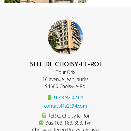
SITE DE CHOISY-LE-ROI
Tour Orix
16 avenue Jean Jaurès
94600 Choisy-le-Roi
01 48 92 02 61
contact@e2c94.com
RER C, Choisy-le-Roi
Bus 103, 183, 393, Tvm
Choisy-le-Roi ou Rouget de Lisle