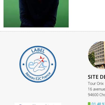
SITE D
Tour Orix
16 avenue
94600 Cho
01 48 9