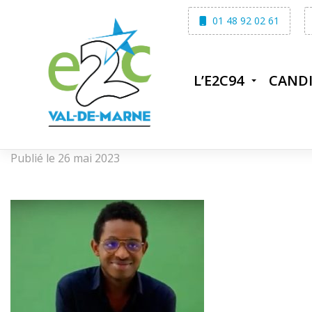
Skip
01 48 92 02 61
to
content
L’E2C94
CAND
Publié le 26 mai 2023