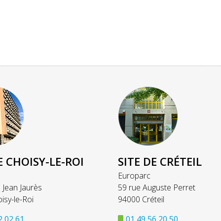
E CHOISY-LE-ROI
SITE DE CRÉTEIL
Europarc
 Jean Jaurès
59 rue Auguste Perret
isy-le-Roi
94000 Créteil
2 02 61
01 49 56 20 50