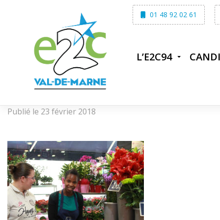
Skip
01 48 92 02 61
to
content
L’E2C94
CAND
Publié le 23 février 2018