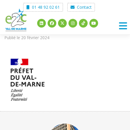
Skip
01 48 92 02 61
Contact
to
content
Publié le 20 février 2024