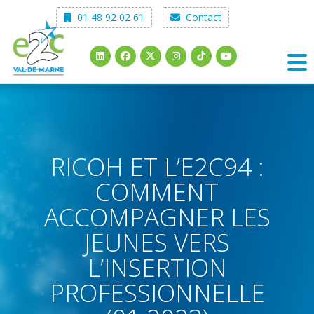
Skip
01 48 92 02 61
Contact
to
content
RICOH ET L’E2C94 :
COMMENT
ACCOMPAGNER LES
JEUNES VERS
L’INSERTION
PROFESSIONNELLE