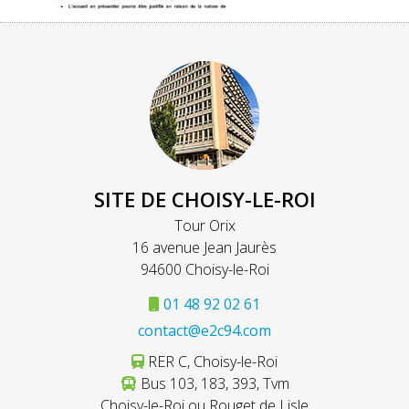
SITE DE CHOISY-LE-ROI
Tour Orix
16 avenue Jean Jaurès
94600 Choisy-le-Roi
01 48 92 02 61
contact@e2c94.com
RER C, Choisy-le-Roi
Bus 103, 183, 393, Tvm
Choisy-le-Roi ou Rouget de Lisle