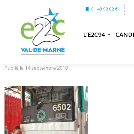
Skip
01 48 92 02 61
to
content
L’E2C94
CAND
Publié le 14 septembre 2018