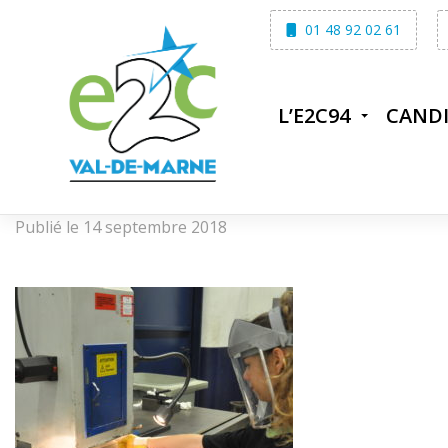
Skip
01 48 92 02 61
to
content
L’E2C94
CAND
Publié le 14 septembre 2018