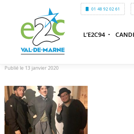
Skip
01 48 92 02 61
to
content
L’E2C94
CAND
Publié le 13 janvier 2020