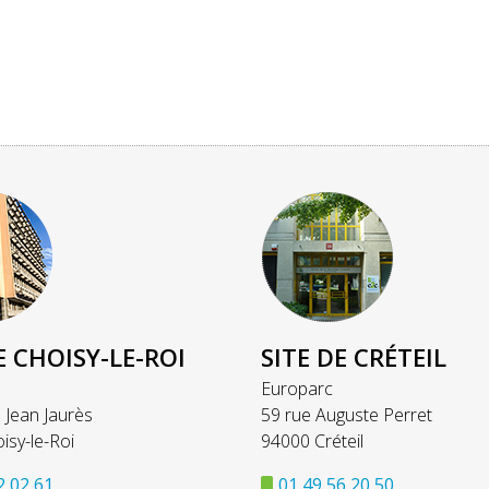
E CHOISY-LE-ROI
SITE DE CRÉTEIL
Europarc
 Jean Jaurès
59 rue Auguste Perret
isy-le-Roi
94000 Créteil
2 02 61
01 49 56 20 50