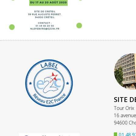
SITE D
Tour Orix
16 avenue
94600 Cho
01 48 9