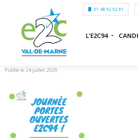
Skip
01 48 92 02 61
to
content
L’E2C94
CAND
Publié le 24 juillet 2020