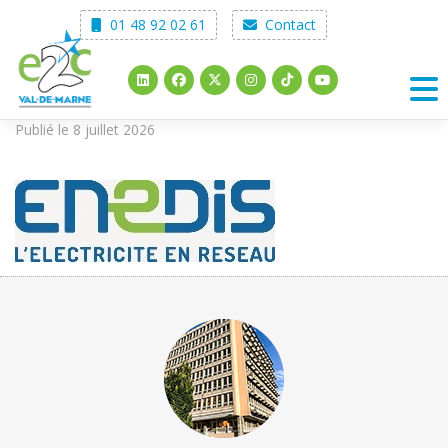
Skip
01 48 92 02 61
Contact
to
content
Publié le 8 juillet 2026